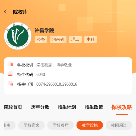
院校库
许昌学院
公办
河南省
理工
本科
学校校训
崇德砺志、博学敬业
招生代码
6040
招生电话
0374-2968818
2968816
院校首页
历年分数
招生计划
招生政策
探校攻略
生指南
学校宿舍
学校餐厅
教学设施
校园周边