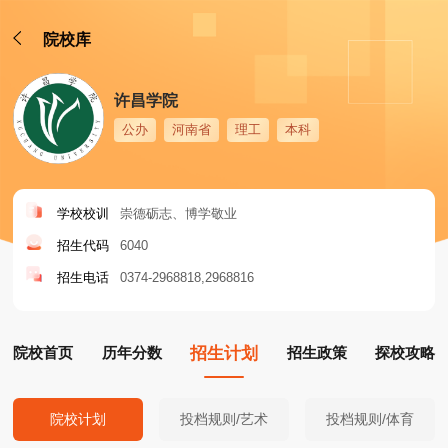
院校库
许昌学院
公办
河南省
理工
本科
学校校训
崇德砺志、博学敬业
招生代码
6040
招生电话
0374-2968818
2968816
院校首页
历年分数
招生计划
招生政策
探校攻略
院校计划
投档规则/艺术
投档规则/体育